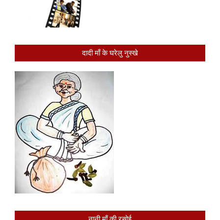
दादी माँ के घरेलु नुस्खे
नानी माँ की रसोई