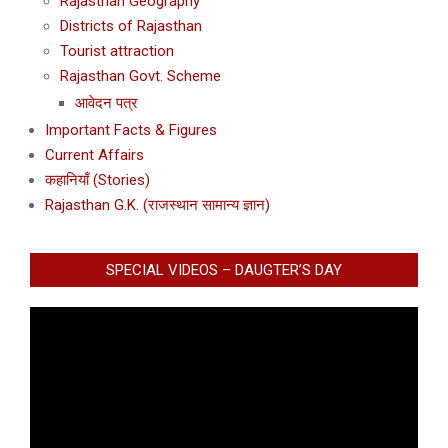
Rajasthan Geography
Districts of Rajasthan
Tourist attraction
Rajasthan Govt. Scheme
आवेदन पत्र
Important Facts & Figures
Current Affairs
कहानियाँ (Stories)
Rajasthan G.K. (राजस्थान सामान्य ज्ञान)
SPECIAL VIDEOS – DAUGTER’S DAY