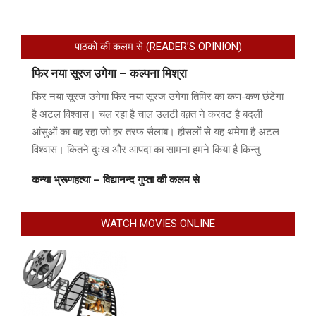
पाठकों की कलम से (READER’S OPINION)
फिर नया सूरज उगेगा – कल्पना मिश्रा
फिर नया सूरज उगेगा फिर नया सूरज उगेगा तिमिर का कण-कण छंटेगा
है अटल विश्वास। चल रहा है चाल उलटी वक़्त ने करवट है बदली
आंसुओं का बह रहा जो हर तरफ सैलाब। हौसलों से यह थमेगा है अटल
विश्वास। कितने दुःख और आपदा का सामना हमने किया है किन्तु
कन्या भ्रूणहत्या – विद्यानन्द गुप्ता की कलम से
WATCH MOVIES ONLINE