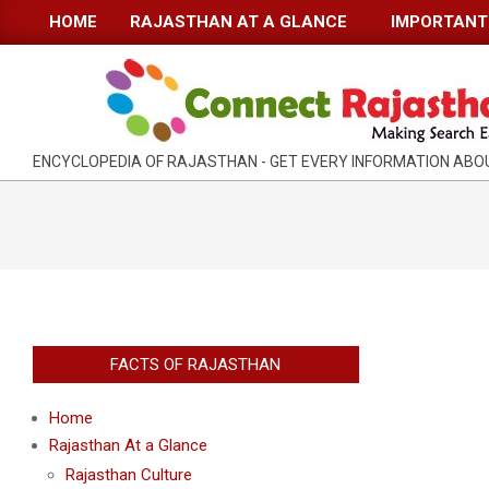
Skip
HOME
RAJASTHAN AT A GLANCE
IMPORTANT 
Primary
to
Navigation
content
Menu
RAJASTHAN
ENCYCLOPEDIA OF RAJASTHAN - GET EVERY INFORMATION AB
INFORMATION
GUIDE-
CONNECTRAJASTHAN
2020-
FACTS OF RAJASTHAN
09-
15
Home
Rajasthan At a Glance
Rajasthan Culture