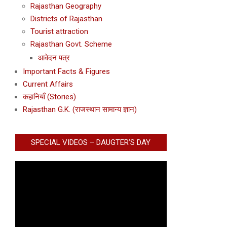
Rajasthan Geography
Districts of Rajasthan
Tourist attraction
Rajasthan Govt. Scheme
आवेदन पत्र
Important Facts & Figures
Current Affairs
कहानियाँ (Stories)
Rajasthan G.K. (राजस्थान सामान्य ज्ञान)
SPECIAL VIDEOS – DAUGTER’S DAY