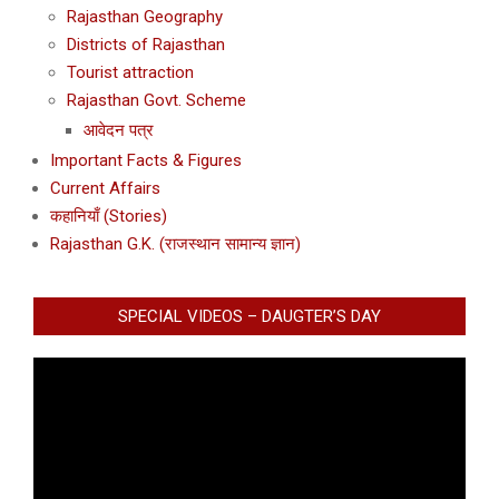
Rajasthan Geography
Districts of Rajasthan
Tourist attraction
Rajasthan Govt. Scheme
आवेदन पत्र
Important Facts & Figures
Current Affairs
कहानियाँ (Stories)
Rajasthan G.K. (राजस्थान सामान्य ज्ञान)
SPECIAL VIDEOS – DAUGTER’S DAY