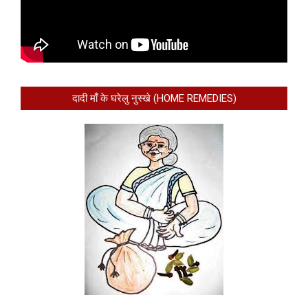
दादी माँ के घरेलु नुस्खे (HOME REMEDIES)