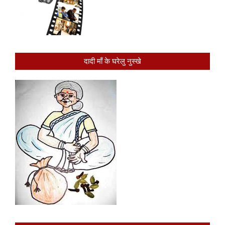
दादी माँ के घरेलु नुस्खे