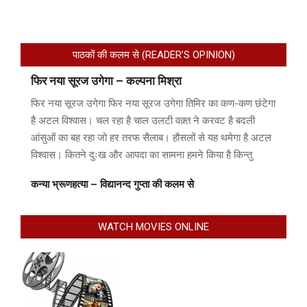
पाठकों की कलम से (READER’S OPINION)
फिर नया सूरज उगेगा – कल्पना मिश्रा
फिर नया सूरज उगेगा फिर नया सूरज उगेगा तिमिर का कण-कण छंटेगा
है अटल विश्वास। चल रहा है चाल उलटी वक़्त ने करवट है बदली
आंसुओं का बह रहा जो हर तरफ सैलाब। हौसलों से यह थमेगा है अटल
विश्वास। कितने दुःख और आपदा का सामना हमने किया है किन्तु
कन्या भ्रूणहत्या – विद्यानन्द गुप्ता की कलम से
WATCH MOVIES ONLINE