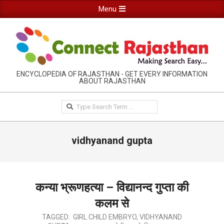
Skip
Primary
Menu
to
Navigation
content
Menu
RAJASTHAN
ENCYCLOPEDIA OF RAJASTHAN - GET EVERY INFORMATION
ABOUT RAJASTHAN
INFORMATION
GUIDE-
Search
CONNECTRAJASTHAN
vidhyanand gupta
कन्या भ्रूणहत्या – विद्यानन्द गुप्ता की
कलम से
2020-
TAGGED:
GIRL CHILD EMBRYO
,
VIDHYANAND