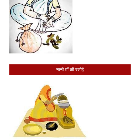
नानी माँ की रसोई