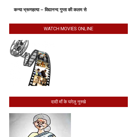
कन्या भ्रूणहत्या – विद्यानन्द गुप्ता की कलम से
WATCH MOVIES ONLINE
दादी माँ के घरेलु नुस्खे