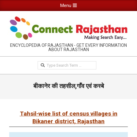
Skip
Primary
Menu
to
Navigation
content
Menu
RAJASTHAN
ENCYCLOPEDIA OF RAJASTHAN - GET EVERY INFORMATION
ABOUT RAJASTHAN
INFORMATION
GUIDE-
Search
CONNECTRAJASTHAN
बीकानेर की तहसील,गाँव एवं कस्बे
Tahsil-wise list of census villages in
Bikaner district, Rajasthan