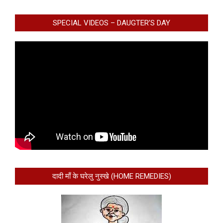
SPECIAL VIDEOS – DAUGTER’S DAY
दादी माँ के घरेलु नुस्खे (HOME REMEDIES)