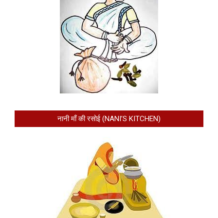
नानी माँ की रसोई (NANI’S KITCHEN)