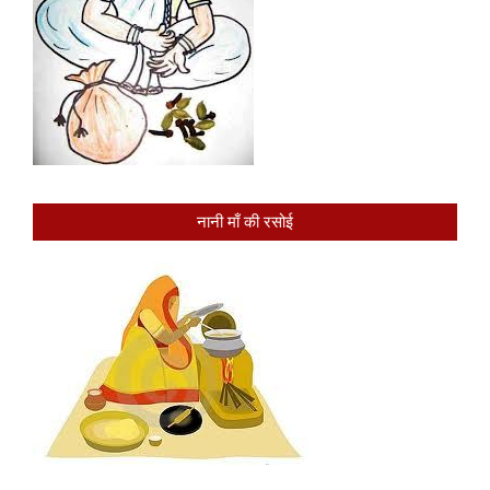
नानी माँ की रसोई