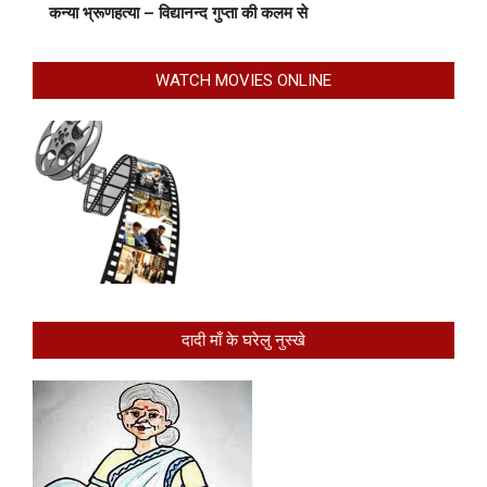
कन्या भ्रूणहत्या – विद्यानन्द गुप्ता की कलम से
WATCH MOVIES ONLINE
दादी माँ के घरेलु नुस्खे