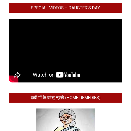
SPECIAL VIDEOS – DAUGTER’S DAY
दादी माँ के घरेलु नुस्खे (HOME REMEDIES)