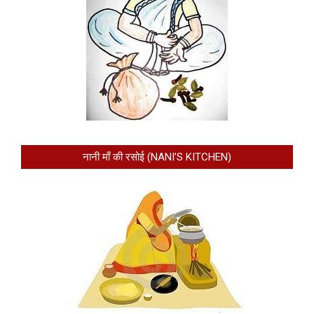
नानी माँ की रसोई (NANI’S KITCHEN)