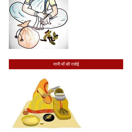
नानी माँ की रसोई