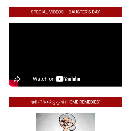
SPECIAL VIDEOS – DAUGTER’S DAY
दादी माँ के घरेलु नुस्खे (HOME REMEDIES)