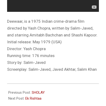
Deewaar, is a 1975 Indian crime-drama film
directed by Yash Chopra, written by Salim-Javed,
and starring Amitabh Bachchan and Shashi Kapoor.
Initial release: May 1979 (USA)
Director: Yash Chopra
Running time: 176 minutes
Story by: Salim-Javed
Screenplay: Salim-Javed, Javed Akhtar, Salim Khan
2014-
02-
Previous Post:
SHOLAY
26
Next Post:
Ek Rishtaa