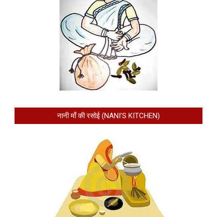
नानी माँ की रसोई (NANI’S KITCHEN)