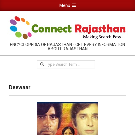
Skip
Primary
Menu
to
Navigation
content
Menu
RAJASTHAN
ENCYCLOPEDIA OF RAJASTHAN - GET EVERY INFORMATION
ABOUT RAJASTHAN
INFORMATION
GUIDE-
Search
CONNECTRAJASTHAN
Deewaar