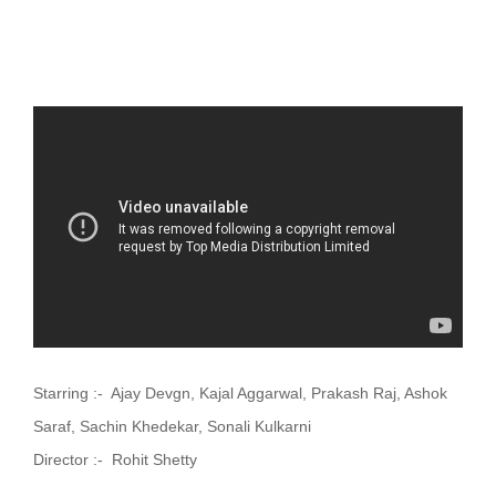
Starring :- Ajay Devgn, Kajal Aggarwal, Prakash Raj, Ashok
Saraf, Sachin Khedekar, Sonali Kulkarni
Director :- Rohit Shetty