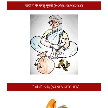
दादी माँ के घरेलु नुस्खे (HOME REMEDIES)
नानी माँ की रसोई (NANI’S KITCHEN)