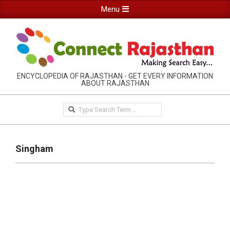
Skip
Primary
Menu
to
Navigation
content
Menu
RAJASTHAN
ENCYCLOPEDIA OF RAJASTHAN - GET EVERY INFORMATION
ABOUT RAJASTHAN
INFORMATION
GUIDE-
Search
CONNECTRAJASTHAN
Singham