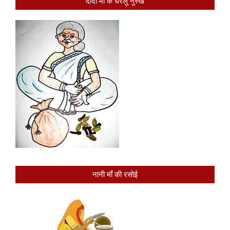
दादी माँ के घरेलु नुस्खे
नानी माँ की रसोई