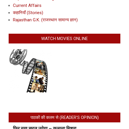
Current Affairs
कहानियाँ (Stories)
Rajasthan G.K. (राजस्थान सामान्य ज्ञान)
WATCH MOVIES ONLINE
पाठकों की कलम से (READER’S OPINION)
फिर नया सूरज उगेगा – कल्पना मिश्रा