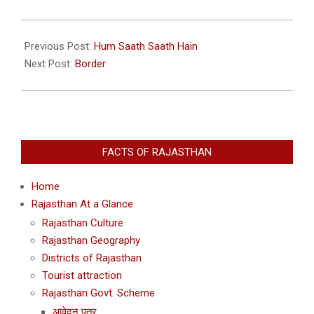
2014-
02-
Previous Post:
Hum Saath Saath Hain
26
Next Post:
Border
FACTS OF RAJASTHAN
Home
Rajasthan At a Glance
Rajasthan Culture
Rajasthan Geography
Districts of Rajasthan
Tourist attraction
Rajasthan Govt. Scheme
आवेदन पत्र