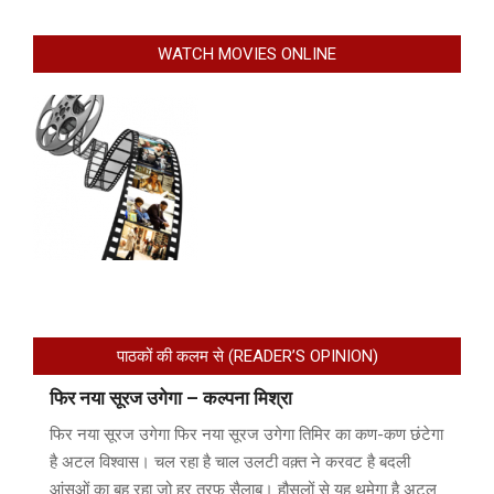
WATCH MOVIES ONLINE
पाठकों की कलम से (READER’S OPINION)
फिर नया सूरज उगेगा – कल्पना मिश्रा
फिर नया सूरज उगेगा फिर नया सूरज उगेगा तिमिर का कण-कण छंटेगा
है अटल विश्वास। चल रहा है चाल उलटी वक़्त ने करवट है बदली
आंसुओं का बह रहा जो हर तरफ सैलाब। हौसलों से यह थमेगा है अटल