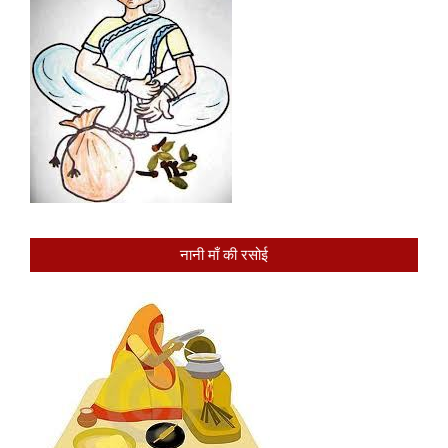
नानी माँ की रसोई