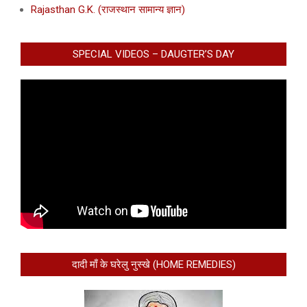
Rajasthan G.K. (राजस्थान सामान्य ज्ञान)
SPECIAL VIDEOS – DAUGTER’S DAY
दादी माँ के घरेलु नुस्खे (HOME REMEDIES)