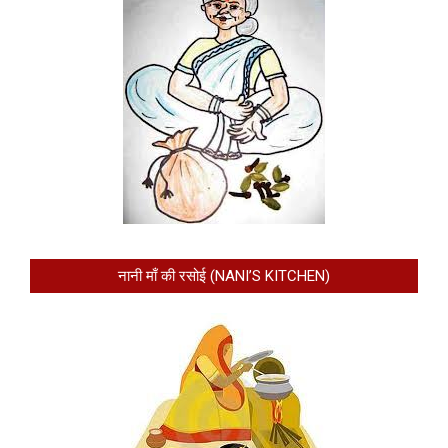
नानी माँ की रसोई (NANI’S KITCHEN)