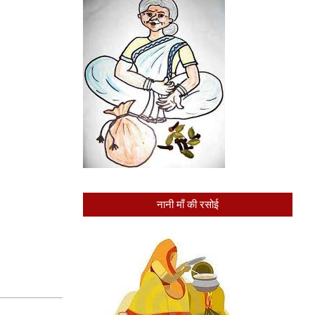
नानी माँ की रसोई