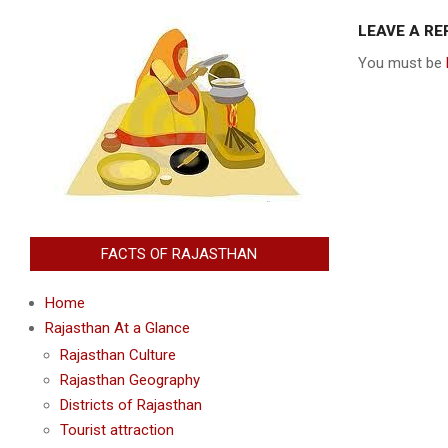
12-
LEAVE A RE
09
You must be
FACTS OF RAJASTHAN
Home
Rajasthan At a Glance
Rajasthan Culture
Rajasthan Geography
Districts of Rajasthan
Tourist attraction