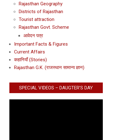
Rajasthan Geography
Districts of Rajasthan
Tourist attraction
Rajasthan Govt. Scheme
आवेदन पत्र
Important Facts & Figures
Current Affairs
कहानियाँ (Stories)
Rajasthan G.K. (राजस्थान सामान्य ज्ञान)
SPECIAL VIDEOS – DAUGTER’S DAY