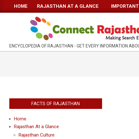
Skip
HOME
RAJASTHAN AT A GLANCE
IMPORTANT 
Primary
to
Navigation
content
Menu
RAJASTHAN
ENCYCLOPEDIA OF RAJASTHAN - GET EVERY INFORMATION AB
INFORMATION
GUIDE-
CONNECTRAJASTHAN
FACTS OF RAJASTHAN
Home
Rajasthan At a Glance
Rajasthan Culture