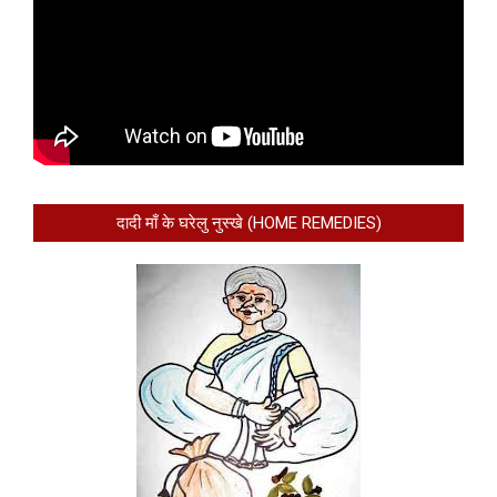
दादी माँ के घरेलु नुस्खे (HOME REMEDIES)