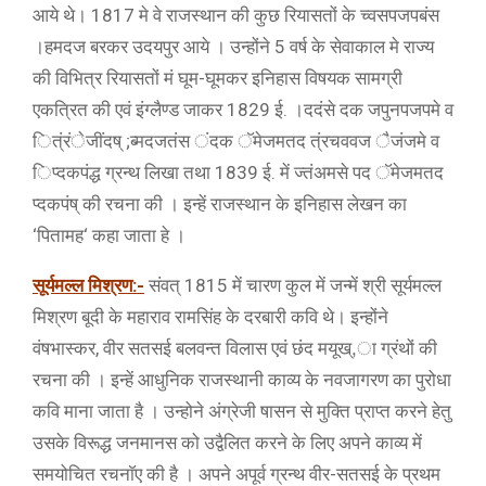
आये थे। 1817 मे वे राजस्थान की कुछ रियासतों के च्वसपजपबंस
।हमदज बरकर उदयपुर आये । उन्होंने 5 वर्ष के सेवाकाल मे राज्य
की विभित्र रियासतों मं घूम-घूमकर इनिहास विषयक सामग्री
एकत्रित की एवं इंग्लैण्ड जाकर 1829 ई. ।ददंसे दक जपुनपजपमे व
ित्ंरंेजींदष् ;ब्मदजतंस ंदक ॅमेजमतद त्ंरचववज ैजंजमे व
िप्दकपंद्ध ग्रन्थ लिखा तथा 1839 ई. में ज्तंअमसे पद ॅमेजमतद
प्दकपंष् की रचना की । इन्हें राजस्थान के इनिहास लेखन का
‘पितामह‘ कहा जाता हे ।
सूर्यमल्ल मिश्रण:-
संवत् 1815 में चारण कुल में जन्में श्री सूर्यमल्ल
मिश्रण बूदी के महाराव रामसिंह के दरबारी कवि थे। इन्होंने
वंषभास्कर, वीर सतसई बलवन्त विलास एवं छंद मयूख्,ा ग्रंथों की
रचना की । इन्हें आधुनिक राजस्थानी काव्य के नवजागरण का पुरोधा
कवि माना जाता है । उन्होने अंग्रेजी षासन से मुक्ति प्राप्त करने हेतु
उसके विरूद्ध जनमानस को उद्वैलित करने के लिए अपने काव्य में
समयोचित रचनाॅए की है । अपने अपूर्व ग्रन्थ वीर-सतसई के प्रथम