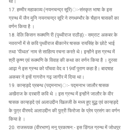
थी।
17. हम्मीर महाकाव्य (नयनचन्द्र सूरि)ः-संस्कृत भाषा के इस
ग्रन्थ में जैन मुनि नयनचन्द्र सूरि ने रणथम्भौर के चैहान षासकों का
वर्णन किया है ।
18. वेलि किसन रूक्मणि री (पृथ्वीराज राठौड़):- सम्राट अकबर के
नवरत्नों में से कवि पृथ्वीराज बीकानेर षासक रायसिंह के छोटे भाई
तथा ‘पीथल‘ नाम से साहित्य रचना करते थे। इन्होंने इस ग्रन्थ में
श्री कृष्ण एवं रूक्मणि के विवाह की कथा का वर्णन किया है । दुरसा
आढ़ा ने इस ग्रन्थ को पाॅचवा वेद व 19वाॅ पुराण कहा है। बादषाह
अकबर ने इन्हें गागरोन गढ़ जागीर में दिया था।
19. कान्हड़दे प्रबन्ध (पद्मनाभ)ः- पद्मनाभ जालौर षासक
अखैराज के दरबारी कवि थे । इस ग्रन्थ में इन्होंने जालौर के वीर
षासक कान्हड़दे एवं अलाउद्दीन खिलजी के मध्य हुए यु़द्ध एवं कान्हड़दे
के पुत्र वीरमदे अलाउद्दीन की पुत्री फिरोजा के प्रेम प्रसंग का वर्णन
किया हे ।
20. राजरूपक (वीरभाण) मनु प्रकाषन:- इस डिंगल ग्रन्थ में जोधपुर