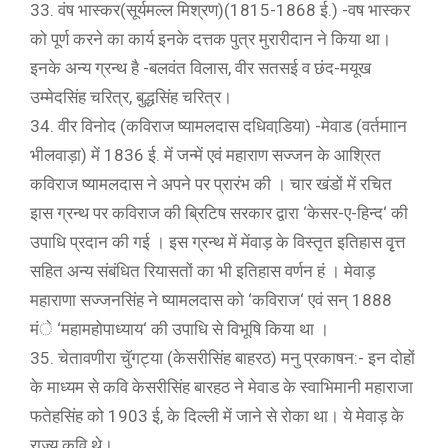
33. वंष भास्कर(सूर्यमल्ल मिश्रण)(1815-1868 ई.) -वष भास्कर
को पूर्ण करने का कार्य इनके दत्तक पुत्र मुरारीदान ने किया था।
इनके अन्य ग्रन्थ है -बलवंत विलास, वीर सतसई व छंद-मयूख
उम्मेदसिंह चरित्र, बुद्धसिंह चरित्र।
34. वीर विनोद (कविराज ष्यामलदास दधिवाडि़या) -मेवाड (वर्तमाान
भीलवाड़ा) में 1836 ई. में जन्में एवं महाराण सज्जन के आश्रित
कविराज ष्यामलदास ने अपने पर प्रारंभ की । चार खंडों में रचित
इास ग्रन्थ पर कविराज की ब्रिटिष सरकार द्वारा ‘केसर-ए-हिन्द‘ की
उपाधि प्रदान की गई । इस ग्रन्थ में मेंवाड़ के विस्तृत इतिहास वृृत्त
सहित अन्य संबंधित रियासतों का भी इतिहास वर्णन हं । मेवाड़
महाराणा सज्जनसिंह ने ष्यामलदास को ‘कविराज‘ एवं सन् 1888
मंे ‘महामहोपाध्याय‘ की उपाधि से विभूषि किया था ।
35. चेतावणीरा चुॅगट्या (केसरीसिंह बाहरठ) मनु प्रकाषन:- इन दोहों
के माध्यम से कवि केसरीसिंह बारहठ ने मेवाड के स्वाभिमानी महाराजा
फतेहसिंह को 1903 ई, के दिल्ली में जाने से रोका था। ये मेवाड़ के
राज्य कवि थे।