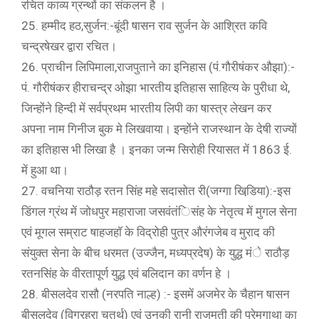
रचित काव्य ग्रन्थों का संकलन है ।
25. हम्मीद हठ,सुर्जन:-बूंदी षासन राव सुर्जन के आश्रित कवि
चन्द्रषेखर द्वारा रचित।
26. प्राचीन लिपिमाला,राजपुताने का इनिहास (पं.गौरीषंकर औझा):-
पं. गौरीषंकर हीराचन्द्र ओझा भारतीय इतिहास साहित्य के पुरीधा थे,
जिन्होंने हिन्दी में सर्वप्रथम भारतीय लिपी का षास्त्र लेखन कर
अपना नाम गिनीज बुक मे लिखवाया। इन्होंने राजस्थान के देषी राज्यों
का इतिहास भी लिखा है । इनका जन्म सिरोही रियासत में 1863 ई.
में हुआ था।
27. वचनिया राठौड़ रतन सिंह महे सदासोत री(जग्गा खिडि़या):-इस
डिंगल ग्रंथ में जोधपुर महाराजा जसवंतंिसंह के नेतृत्व में मुगल सेना
एवं मूगल सम्राट षाहजहाॅ के विद्रोही पुत्र औरंगजेब व मुराद की
संयुक्त सेना के बीच धरमत (उज्जैन, मध्यप्रदेष) के युद्ध मंे राठौड़
रतनसिंह के वीरतापूर्ण युद्ध एवं बलिदान का वर्णन हे ।
28. बीसलदेव रासौ (नरपति नाल्ह) :- इसमें अजमेर के चैहान षासन
बीसलदेव (विग्रहरा चतुर्थ) एवं उनकी रानी राजमती की प्रेमगाथा का