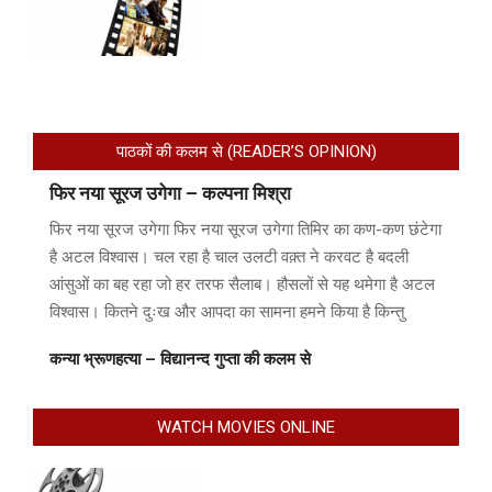
पाठकों की कलम से (READER’S OPINION)
फिर नया सूरज उगेगा – कल्पना मिश्रा
फिर नया सूरज उगेगा फिर नया सूरज उगेगा तिमिर का कण-कण छंटेगा
है अटल विश्वास। चल रहा है चाल उलटी वक़्त ने करवट है बदली
आंसुओं का बह रहा जो हर तरफ सैलाब। हौसलों से यह थमेगा है अटल
विश्वास। कितने दुःख और आपदा का सामना हमने किया है किन्तु
कन्या भ्रूणहत्या – विद्यानन्द गुप्ता की कलम से
WATCH MOVIES ONLINE