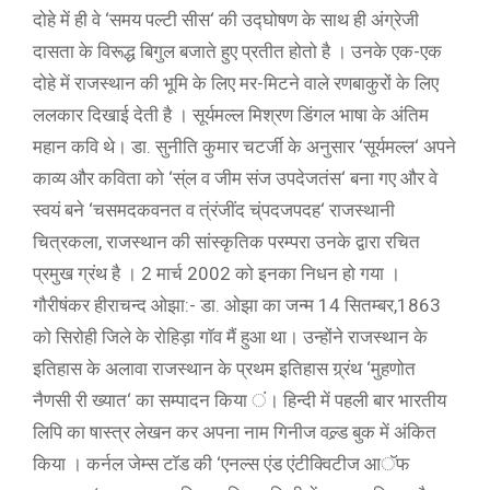
दोहे में ही वे ‘समय पल्टी सीस‘ की उद्घोषण के साथ ही अंग्रेजी
दासता के विरूद्ध बिगुल बजाते हुए प्रतीत होतो है । उनके एक-एक
दोहे में राजस्थान की भूमि के लिए मर-मिटने वाले रणबाकुरों के लिए
ललकार दिखाई देती है । सूर्यमल्ल मिश्रण डिंगल भाषा के अंतिम
महान कवि थे। डा. सुनीति कुमार चटर्जी के अनुसार ‘सूर्यमल्ल‘ अपने
काव्य और कविता को ‘स्ंल व जीम संज उपदेजतंस‘ बना गए और वे
स्वयं बने ‘चसमदकवनत व त्ंरंजींद च्ंपदजपदह‘ राजस्थानी
चित्रकला, राजस्थान की सांस्कृतिक परम्परा उनके द्वारा रचित
प्रमुख ग्रंथ है । 2 मार्च 2002 को इनका निधन हो गया ।
गौरीषंकर हीराचन्द ओझा:- डा. ओझा का जन्म 14 सितम्बर,1863
को सिरोही जिले के रोहिड़ा गाॅव मैं हुआ था। उन्होंने राजस्थान के
इतिहास के अलावा राजस्थान के प्रथम इतिहास ग्र्रंथ ‘मुहणोत
नैणसी री ख्यात‘ का सम्पादन किया ं। हिन्दी में पहली बार भारतीय
लिपि का षास्त्र लेखन कर अपना नाम गिनीज वल्र्ड बुक में अंकित
किया । कर्नल जेम्स टाॅड की ‘एनल्स एंड एंटीक्विटीज आॅफ