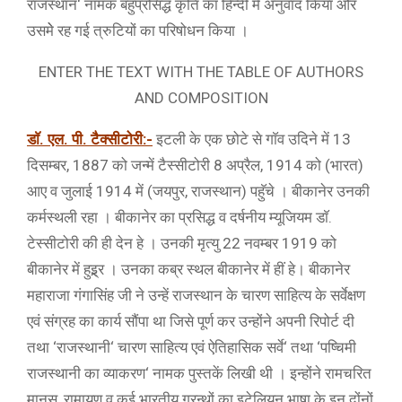
राजस्थान‘ नामक बहुप्रसिद्ध कृति का हिन्दी में अनुवाद किया और
उसमेे रह गई त्रुटियों का परिषोधन किया ।
ENTER THE TEXT WITH THE TABLE OF AUTHORS
AND COMPOSITION
डाॅ. एल. पी. टैक्सीटोरी:-
इटली के एक छोटे से गाॅव उदिने में 13
दिसम्बर, 1887 को जन्में टैस्सीटोरी 8 अप्रैल, 1914 को (भारत)
आए व जुलाई 1914 में (जयपुर, राजस्थान) पहुॅचे । बीकानेर उनकी
कर्मस्थली रहा । बीकानेर का प्रसिद्ध व दर्षनीय म्यूजियम डाॅ.
टेस्सीटोरी की ही देन हे । उनकी मृत्यु 22 नवम्बर 1919 को
बीकानेर में हुइ्र्र । उनका कब्र स्थल बीकानेर में हीं हे। बीकानेर
महाराजा गंगासिंह जी ने उन्हें राजस्थान के चारण साहित्य के सर्वेक्षण
एवं संग्रह का कार्य सौंपा था जिसे पूर्ण कर उन्होंने अपनी रिपोर्ट दी
तथा ‘राजस्थानी‘ चारण साहित्य एवं ऐतिहासिक सर्वे‘ तथा ‘पष्चिमी
राजस्थानी का व्याकरण‘ नामक पुस्तकें लिखी थी । इन्होंने रामचरित
मानस, रामायण व कई भारतीय ग्रन्थों का इटेलियन भाषा के इन दोंनों