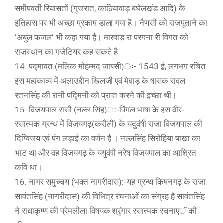
समीपवर्ती रियासतों (गुजरात, काठियावाड़ बघेलखंड आदि) के
इतिहास पर भी अच्छा प्रकाष डाला गया है। नैणसी को राजपूताने का
‘अबुल फ़जल‘ भी कहा गया है। मारवाड़ रा परगना री विगत को
राजस्थान का गजेटियर कह सकते है
14. पद्मावत (मलिक मोहम्मद जाबसी)ः- 1543 ई़, लगभग रचित
इस महाकाव्य में अलाउद्दीन खिलजी एवं मेवाड़ के षासक रावल
रतनसिंह की रानी पद्मिनी को प्राप्त करने की इच्छा थी।
15. विजयपाल रासौ (नल्ल सिंह)ः-पिंगल भाषा के इस वीर-
रसात्मक ग्रन्थ में विजयगढ़(करौली) के यदुवंषी राजा विजयपाल की
दिग्विजय एवं पंग लड़ाई का वर्णन है । नल्लसिंह सिरोहिया षाखा का
भाट था और वह विजयगढ़ के ययुवंषी नरेष विजयपाल का आश्रित
कवि था।
16. नागर समुच्चय (भक्त नागरीदास):-यह ग्रन्थ किषनगढ़ के राजा
सावंतसिंह (नागरीदास) की विभित्र रचनाओं का संग्रह है सावंतसिंह
ने राधाकृष्ण की प्रेमलीला विषयक श्रृंगार रसात्मक रचनाएॅ की