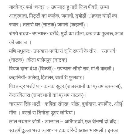
यादवेन्द्र षर्मा ‘चन्द्र‘ :- उपन्यास हू गारी किण पीवरी, खम्मा
आत्रदाता, मिट्टी का कलंक, जमानी, ड्योढ़ी ंहजार घोड़ों का
सवार। तासरो घर (नाटक) जमारो (कहानी)।
रांगये राघव:- उपन्यास- घरौंदे, मुर्दो का टीला, कब तक पुकारू, आज
की आवाज ।
मणि मधुकर:- उपन्यास-पगफैारां सुधि सपनों के तीर । रसगंधर्व
(नाटक)।खेला पालेमपुर (नाटक)
वियज दाना देथा (बिज्जी):- उपन्यास-तीड़ो राव, मां रौ बादली।
कहानियाॅ- अलेखू, हिटलर, बाताॅ री फुलवार।
षिवचन्द्र भरतिया:- कनक सुंदर (राजस्थानी का प्रथम उपन्यास),
केसरविलास (राजस्थानी का प्रथम नाटक)।
नारायण सिंह भाटी:- कविता संग्रह- साॅझ, दुर्गादास, परमवीर , ओलूॅ
मीरा । बरसां रा डिगोड़ा डूगर लांघिया।
लाल नथमल जोषी:- उपन्यास – आभैपटकी, एक बीनणी दो बींद।
स्व.हमीदुल्ला भरत व्यास:- नाटक दरिन्दे ख्याल भारमली। इनका