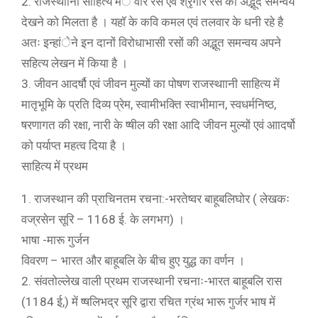
2. राजस्थाानी साहित्य मंे वीर रस एवं श्रृंगार रस का अद्भूद समन्वय
देखने को मिलता है । यहाॅ के कवि कमल एवं तलवार के धनी रहे है
अतः इन्हांेने इन दानों विरोधाभासी रसों की अद्भूत समन्वय अपने
सहित्य लेखन में किया है ।
3. जीवन आदर्षौ एवं जीवन मुल्यों का पोषण राजस्थाानी साहित्य में
मातृभूमि के प्रति दिव्य प्रेम, स्वामीभक्ति स्वाभीमान, स्वधर्मनिष्ठ,
षरणागत की रक्षा, नारी के ष्षील की रक्षा आदि जीवन मुल्यों एवं आादर्षो
को पर्याप्त महत्व दिया है ।
साहित्य में प्रथम
1. राजस्थान की प्राचिनतम रचना:-भरतेष्वर बाहूबलिघोर ( लेखकः
वज्रसेन सूरि – 1168 ई. के लगभग) ।
भाषा -मारू गुर्जन
विवरण – भारत और बाहूबलि के बीच हुए युद्ध का वर्णन ।
2. संवतोल्लेख वाली प्रथम राजस्थानी रचनाः-भारत बाहूबलि रास
(1184 ई,) में ष्षलिभद्र सूरि द्वारा रचित ग्रंथ भारू गुर्जर भाष में