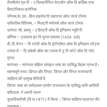
तैस्सीतोर एल पी – ए डिस्क्रीप्टिव केटलोग ऑफ दि बार्डिक एण्ड
हिस्टोरिकल क्रोनिक
पन्निक,के, एम, -हिज हाइनेस दि महाराजा ऑफ जार्ज टोमस
फ्रैंकलिब विलियम, – मिलट्री ममोयर्स ऑफ जार्ज टोमस
फारेस्ट जी, डब्ल्यु – ए हिस्ट्री ऑफ दि इण्डियन म्युटिनी
बर्नियर – ट्रावल्स इन दि मुगल एम्पायर (1656 -68)
वी, पी, मैनन – दि स्टोरी ऑफ दि इंटीग्रेषन ऑफ दि इण्डियन स्टेट्स
टामस रो – दि एम्बेसी ऑफ सर टामस रो टू दि कोर्ट ऑफ दि ग्रेट
मुगल
षारंगधर – षारंगधर संहिता संस्कृत भाषा का प्रसिद्ध वैद्यक ग्रन्थ है।
महत्त्वपूर्ण तथ्यः डिंगल और पिंगलः डिंगल और पिंगल राजस्थानी
साहित्य की प्रमुख शेलियाँ हें
डिंगल‘ शब्द का सर्वप्रथम प्रयोग राजस्थान के प्रसिद्ध कवि आसिंयाँ
बकिदास ने अपनी रचना
कुकविचतीसी (वि.स.1871) में किया । डिंगल साहित्य प्रधानत वीर
रसात्मक।