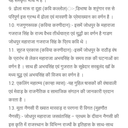
यह संस्कृत भाषा में है ।
9. ढोला मारू रा दूहा (कवि कल्लोल)ः- डि़भाषा के श्रृंगार रस से
परिपुर्ण इस ग्रन्थ में ढोला एवं मारवणी के प्रेमाख्यान का वर्णन है ।
10. गजगुणरूपक (कविया करणीदान):- इसमें जोधपुर के महाराजा
गजराज सिंह के राज्य वैभव तीर्थयात्रा एवं युद्धों का वर्णन है गाडण
जोधपुर महाराजा गजराज सिंह के प्रिय कवि थे ।
11. सूरज प्रकास (कविया करणीदान):-इसमें जोधपुर के राठौड़ वंष
के प्रारंभ से लेकर महाराजा अभयसिंह के समय तक की घटनाओं का
वर्णन है । साथ ही अभयसिंह एवं गुजरात के सूबेदार सरबुलंद खाॅ के
मध्य युद्ध एवं अभयसिंह की विजय का वर्णन हे ।
12. एकलिंग महात्म्य (कान्हा व्यास):-यह गुहिल षासकों की वंषावाली
एवं मेवाड़ के राजनैतिक व सामाजिक संगठन की जानकारी प्रदान
करता है ।
13. मूता नैणसी री ख्यात मारवाड़ रा परगना री विगत (मुहणौत
नैणसी):- जोधपुर महाराजा जसवंतसिंह – प्रथम के दीवान नैणसी की
इस कृति में राजस्थान के विभिन्न राज्यों के इतिहास के साथ-साथ