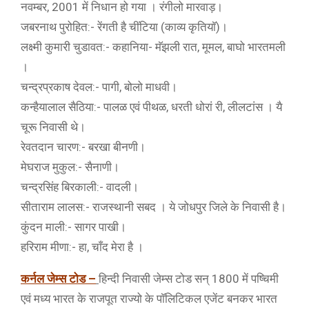
नवम्बर, 2001 में निधान हो गया । रंगीलो मारवाड़।
जबरनाथ पुरोहित:- रेंगती है चींटिया (काव्य कृतियाॅ)।
लक्ष्मी कुमारी चुडावत:- कहानिया- मॅझली रात, मूमल, बाघो भारतमली
।
चन्द्रप्रकाष देवल:- पागी, बोलो माधवी।
कन्हैयालाल सैठिया:- पालळ एवं पीथळ, धरती धोरां री, लीलटांस । यै
चूरू निवासी थे।
रेवतदान चारण:- बरखा बीनणी।
मेघराज मुकुल:- सैनाणी।
चन्द्रसिंह बिरकाली:- वादली।
सीताराम लालस:- राजस्थानी सबद । ये जोधपुर जिले के निवासी है।
कुंदन माली:- सागर पाखी।
हरिराम मीणा:- हा, चाँद मेरा है ।
कर्नल जेम्स टोड –
हिन्दी निवासी जेम्स टोड सन् 1800 में पष्चिमी
एवं मध्य भारत के राजपूत राज्यो के पाॅलिटिकल एजेंट बनकर भारत