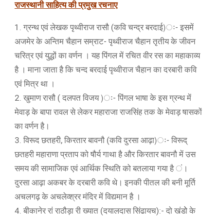
राजस्थानी साहित्य की प्रमुख रचनाए
1. ग्रन्थ एवं लेखक पृथ्वीराज रासौ (कवि चन्द्र बरदाई)ः- इसमें
अजमेर के अन्तिम चैहान सम्राट- पृथ्वीराज चैहान तृतीय के जीवन
चरित्र एवं युद्धों का वर्णन । यह पिंगल में रचित वीर रस का महाकाव्य
है । माना जाता है कि चन्द बरदाई पृथ्वीराज चैहान का दरबारी कवि
एवं मित्र था ।
2. खुमाण रासौ ( दलपत विजय )ः- पिंगल भाषा के इस ग्रन्थ में
मेवाड़ के बापा रावल से लेकर महाराजा राजसिंह तक के मेवाड़ षासकों
का वर्णन है।
3. विरूद छतहरी, किरतार बावनौ (कवि दुरसा आढ़ा)ः- विरूद्
छतहरी महाराणा प्रताप को षौर्य गाथा है और किरतार बावनौ में उस
समय की सामाजिक एवं आर्थिक स्थिति को बतलाया गया है ं।
दुरसा आढ़ा अकबर के दरबारी कवि थे। इनकी पीतल की बनी मूर्ति
अचलगढ़ के अचलेव्श्रर मंदिर में विद्यमान है ।
4. बीकानेर रां राठौड़ा री ख्यात (दयालदास सिंढायच):- दो खंडोे के